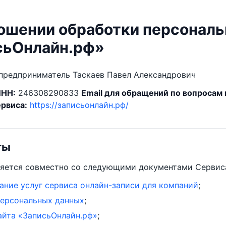
ношении обработки персонал
сьОнлайн.рф»
редприниматель Таскаев Павел Александрович
ИНН:
246308290833
Email для обращений по вопросам
ервиса:
https://записьонлайн.рф/
ты
яется совместно со следующими документами Сервис
ание услуг сервиса онлайн-записи для компаний
;
персональных данных
;
айта «ЗаписьОнлайн.рф»
;